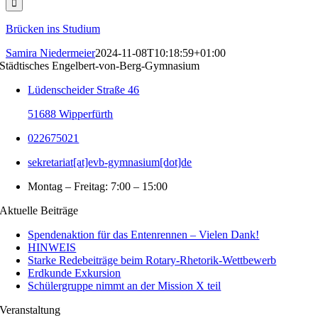
Brücken ins Studium
Samira Niedermeier
2024-11-08T10:18:59+01:00
Städtisches Engelbert-von-Berg-Gymnasium
Lüdenscheider Straße 46
51688 Wipperfürth
022675021
sekretariat[at]evb-gymnasium[dot]de
Montag – Freitag: 7:00 – 15:00
Aktuelle Beiträge
Spendenaktion für das Entenrennen – Vielen Dank!
HINWEIS
Starke Redebeiträge beim Rotary-Rhetorik-Wettbewerb
Erdkunde Exkursion
Schülergruppe nimmt an der Mission X teil
Veranstaltung