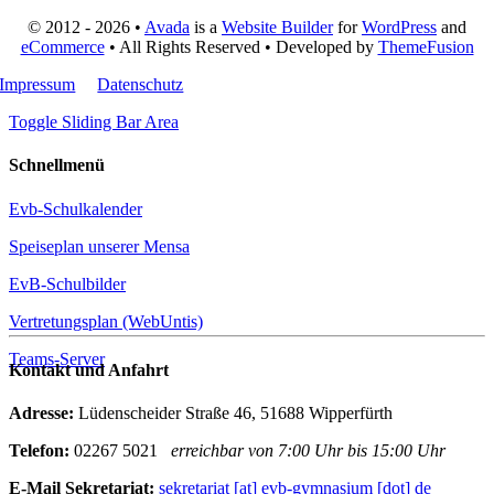
© 2012 - 2026 •
Avada
is a
Website Builder
for
WordPress
and
eCommerce
• All Rights Reserved • Developed by
ThemeFusion
Impressum
Datenschutz
Toggle Sliding Bar Area
Schnellmenü
Evb-Schulkalender
Speiseplan unserer Mensa
EvB-Schulbilder
Vertretungsplan (WebUntis)
Teams-Server
Kontakt und Anfahrt
Adresse:
Lüdenscheider Straße 46, 51688 Wipperfürth
Telefon:
02267 5021
erreichbar von 7:00 Uhr bis 15:00 Uhr
E-Mail Sekretariat:
sekretariat [at] evb-gymnasium [dot] de