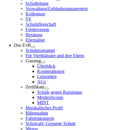
Schulleitung
Verwaltung/Gebäudemanagement
Kollegium
SV
Schulpflegschaft
Förderverein
Beratung
Ehemalige
Das EvB
Schulprogramm
Für Viertklässler und ihre Eltern
Ganztag
Überblick
Kooperationen
Lernzeiten
AGs
Zertifikate
Schule gegen Rassismus
MedienScouts
MINT
Musikalisches Profil
Bilingualität
Fahrtenkonzept
Schulcafé: Gesunde Schule
Mensa